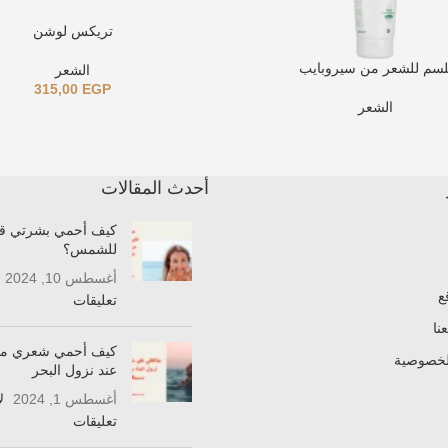
تريكس لوشن
لسم للشعر من سيروبايب
الشعر
315,00
EGP
الشعر
أحدث المقالات
كيف أحمي بشرتي قب
للشمس؟
أغسطس 10, 2024
ع
تعليقات
نا
كيف أحمي شعري من
لخصوصية
عند نزول البحر
أغسطس 1, 2024
ل
تعليقات