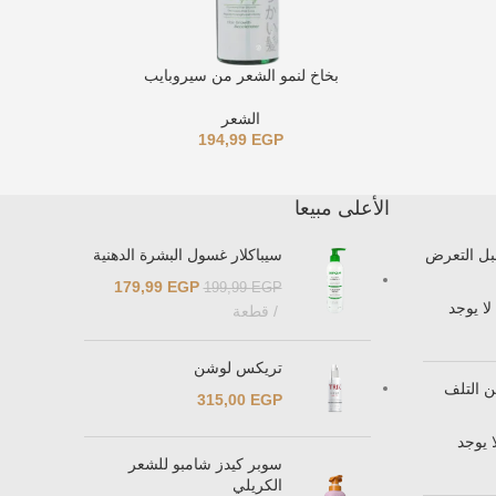
بخاخ لنمو الشعر من سيروبايب
الشعر
194,99
EGP
الأعلى مبيعا
ل التعرض
سيباكلار غسول البشرة الدهنية
179,99
EGP
199,99
EGP
لا يوجد
قطعة
تريكس لوشن
 التلف
315,00
EGP
ا يوجد
سوبر كيدز شامبو للشعر
الكريلي