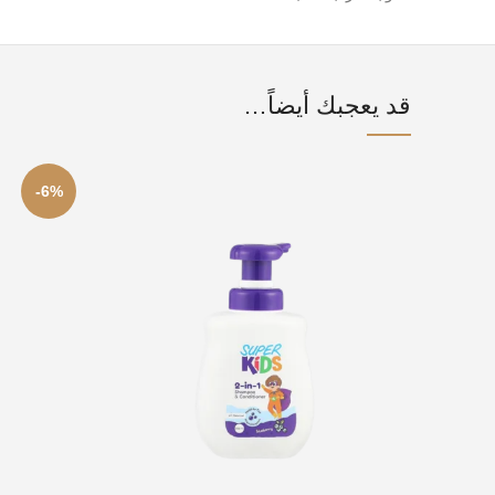
قد يعجبك أيضاً…
-6%