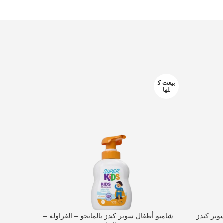
بيعت ك
بيعت ك
لها
لها
شامبو أطفال سوبر كيدز بالمانجو – الفراولة –
بلسم