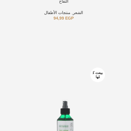
التفاح
الشعر
,
منتجات الأطفال
94,99
EGP
بيعت ك
-11%
لها