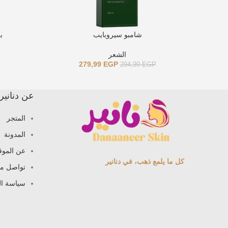
شامبو سيروبايب
ب
الشعر
279,99
EGP
294,99
EGP
عن دنانير
المتجر
المدونة
عن الموق
كل ما يلمع ذهب، في دنانير
تواصل مع
سياسة ا