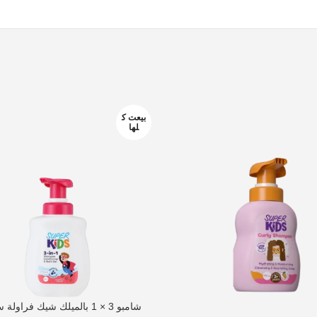
بيعت ك
لها
شامبو 3 × 1 بالميلك شيك فراولة سوبر كيدز