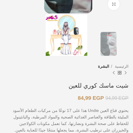
اضغط للتكبير
الرئيسية
البشرة
شيت ماسك كوري للعين
84,99
EGP
94,99
EGP
يحتوي قناع العين Undie هذا على 17 نوعًا من مركبات الطعام الأسود
المليئة بالطاقة والعناصر الغذائية الصحية والمواد المرطبة، والبانثينول
للحفاظ على صحة البشرة ونضارتها، كما تعمل مكونات الكولاجين
والخيزران على ترطيب البشرة، مما يجعلها منتجًا جيدًا للعناية بالعين.