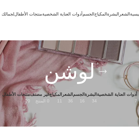
يسية
الشعر
البشرة
المكياج
الجسم
أدوات العناية الشخصية
منتجات الأطفال
لجمالك
لوشن
أدوات العناية الشخصية
البشرة
الجسم
الشعر
المكياج
غير مصنف
منتجات الأطفال
7
34
16
36
11
0 المنتج
20