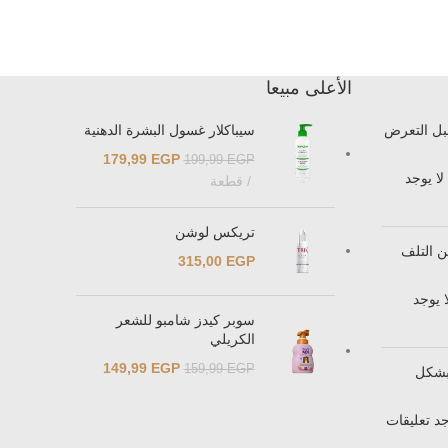
الأعلى مبيعا
ل التعرض
سيباكلار غسول البشرة الدهنية
179,99
EGP
199,99
EGP
لا يوجد
قطعة
تريكس لوشن
 التلف
315,00
EGP
ا يوجد
سوبر كيدز شامبو للشعر
الكريلي
149,99
EGP
159,99
EGP
بشكل
جد تعليقات