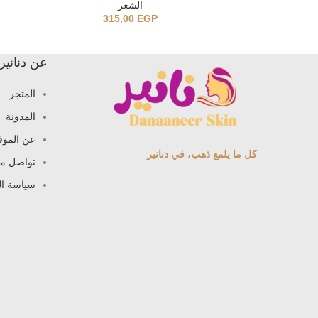
الشعر
315,00
EGP
عن دنانير
المتجر
المدونة
عن الموق
كل ما يلمع ذهب، في دنانير
تواصل مع
سياسة ا